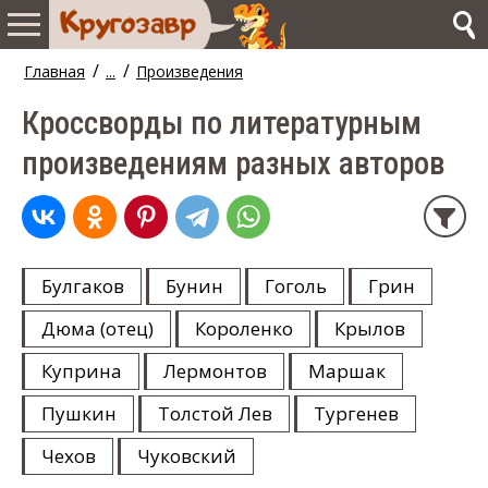
/
/
Главная
...
Произведения
Кроссворды по литературным
произведениям разных авторов
Булгаков
Бунин
Гоголь
Грин
Дюма (отец)
Короленко
Крылов
Куприна
Лермонтов
Маршак
Пушкин
Толстой Лев
Тургенев
Чехов
Чуковский