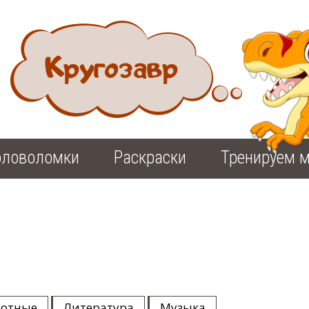
оловоломки
Раскраски
Тренируем м
отные
Литература
Музыка