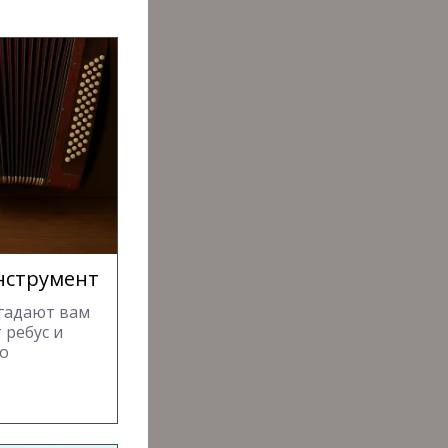
инструмент
агадают вам
 ребус и
го