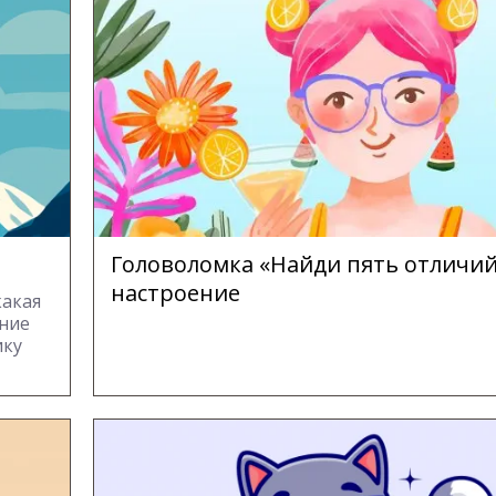
Головоломка «Найди пять отличий
настроение
какая
ание
ику