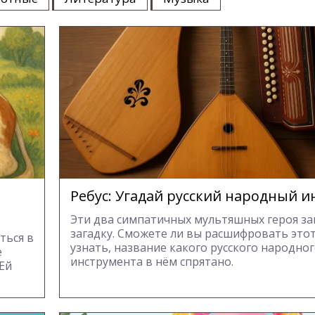
Ребус: Угадай русский народный 
Эти два симпатичных мультяшных героя з
загадку. Сможете ли вы расшифровать этот
ться в
узнать, название какого русского народно
е
инструмента в нём спрятано.
 Ей