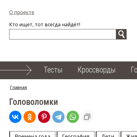
О проекте
Кто ищет, тот всегда найдёт!
Тесты
Кроссворды
Г
Главная
Головоломки
Времена года
География
Дети
Жив