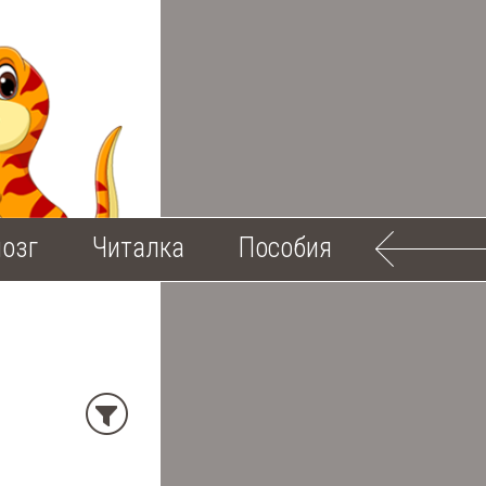
озг
Читалка
Пособия