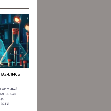
 взялись
 химика!
ена, как
ице
ласти