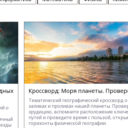
здных
Кроссворд: Моря планеты. Провер
Тематический географический кроссворд о
заливах и проливах нашей планеты. Прове
ий о
эрудицию, вспомните расположение ключ
путей и проведите время с пользой, откры
личный
горизонты физической географии.
везды