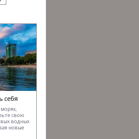
ь себя
 морях,
рьте свою
евых водных
вая новые