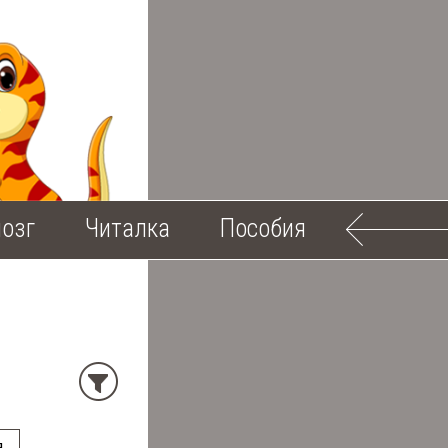
озг
Читалка
Пособия
я