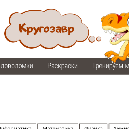
оловоломки
Раскраски
Тренируем м
Информатика
Математика
Физика
Хими