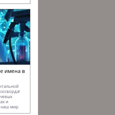
е имена в
ентальной
оссворда!
ючевых
ах и
 наш мир.