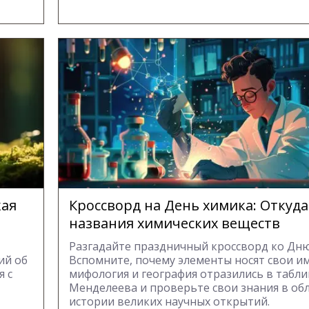
кая
Кроссворд на День химика: Откуда
названия химических веществ
Разгадайте праздничный кроссворд ко Дню
ий об
Вспомните, почему элементы носят свои им
я с
мифология и география отразились в табл
Менделеева и проверьте свои знания в об
истории великих научных открытий.