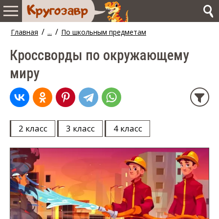
/
/
Главная
...
По школьным предметам
Кроссворды по окружающему
миру
2 класс
3 класс
4 класс