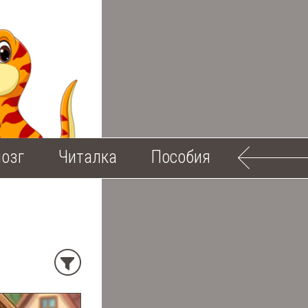
озг
Читалка
Пособия