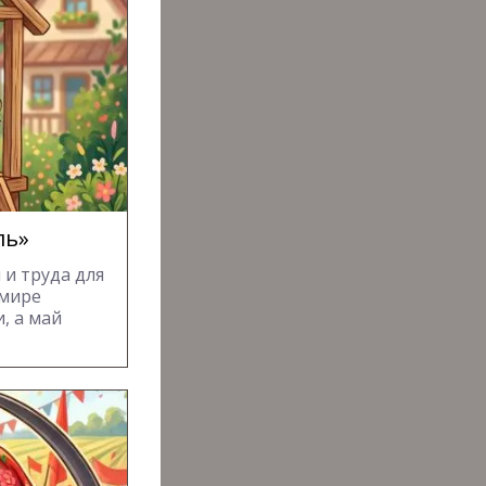
ль»
 и труда для
 мире
, а май