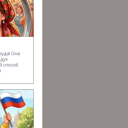
руда! Она
 дух
й способ
м