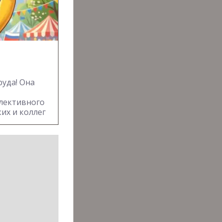
руда! Она
лективного
их и коллег