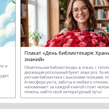
Плакат «День библиотекаря: Хран
знаний»
ло и
Обаятельная библиотекарь в очках, с тёпл
держащая роскошный букет алых роз. За е
будет
уютная библиотека с высокими полками, п
Атмосфера уюта, заботы и любви к чтению.
напоминает: за каждой книгой стоит челов
помочь найти свой литературный путь!