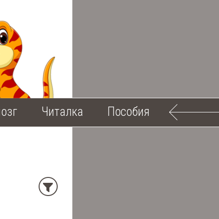
озг
Читалка
Пособия