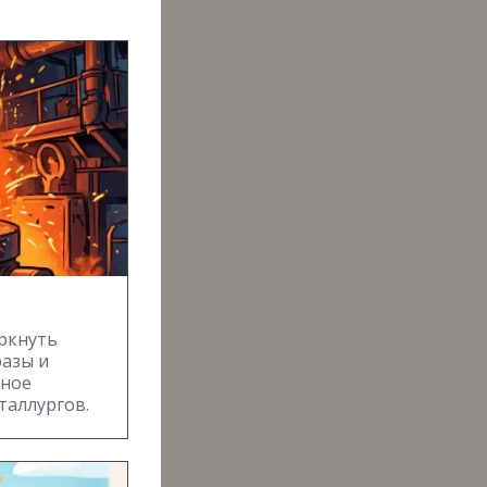
ркнуть
разы и
чное
таллургов.