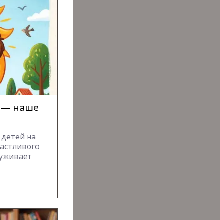
и — наше
 детей на
частливого
луживает