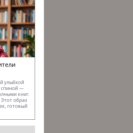
ители
ой улыбкой
ё спиной —
олными книг.
 Этот образ
ек, готовый