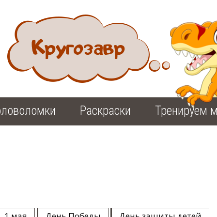
оловоломки
Раскраски
Тренируем м
1 мая
День Победы
День защиты детей