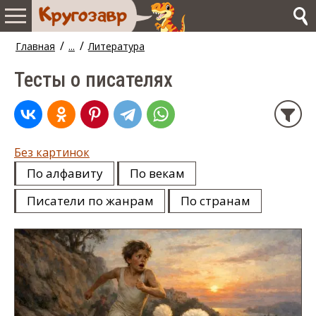
/
/
Главная
...
Литература
Тесты о писателях
Без картинок
По алфавиту
По векам
Писатели по жанрам
По странам