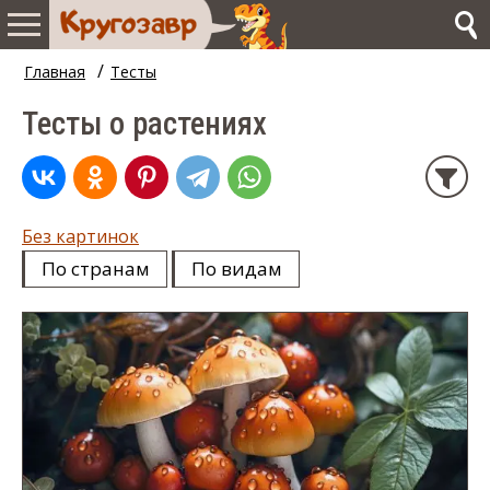
/
Главная
Тесты
Тесты о растениях
Без картинок
По странам
По видам