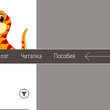
озг
Читалка
Пособия