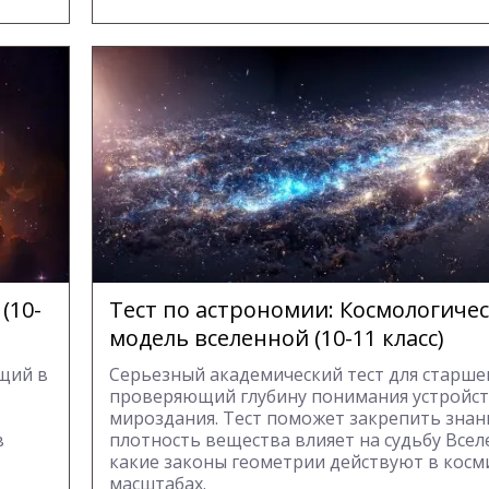
(10-
Тест по астрономии: Космологиче
модель вселенной (10-11 класс)
щий в
Серьезный академический тест для старше
проверяющий глубину понимания устройс
мироздания. Тест поможет закрепить знани
в
плотность вещества влияет на судьбу Всел
какие законы геометрии действуют в косм
масштабах.