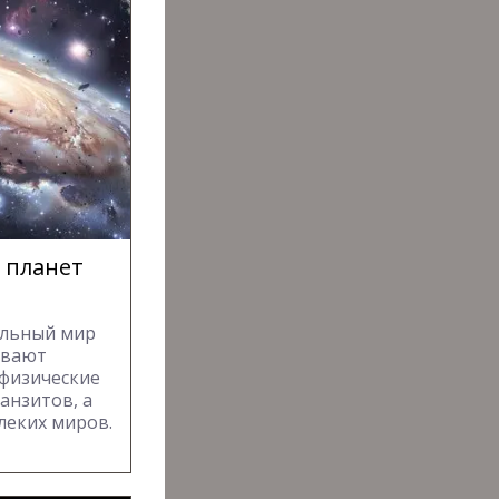
 планет
ельный мир
ывают
 физические
анзитов, а
леких миров.