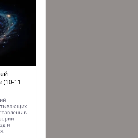
чей
 (10-11
ний
ватывающих
ставлены в
теории
зд и
я.