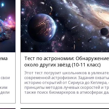
ума
Тест по астрономии: Обнаружение
около других звёзд (10-11 класс)
Этот тест погрузит школьников в увлекат
 свои
современной астрофизики. Задания охват
историю открытий от Сириуса до Кеплера,
еким
принципы методов лучевых скоростей и тр
одели
также поиск биомаркеров в атмосферах да