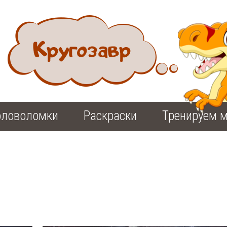
оловоломки
Раскраски
Тренируем м