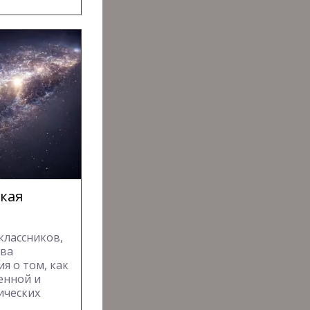
ская
классников,
тва
я о том, как
енной и
ических