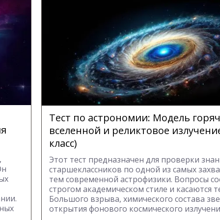
Тест по астрономии: Модель горя
ия
вселенной и реликтовое излучение
класс)
,
Этот тест предназначен для проверки зна
Он
старшеклассников по одной из самых зах
ых
тем современной астрофизики. Вопросы со
строгом академическом стиле и касаются 
нии.
Большого взрыва, химического состава зве
чных
открытия фонового космического излучени