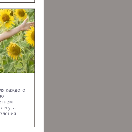
ля каждого
ую
етнем
лесу, а
вления