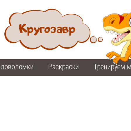
оловоломки
Раскраски
Тренируем м