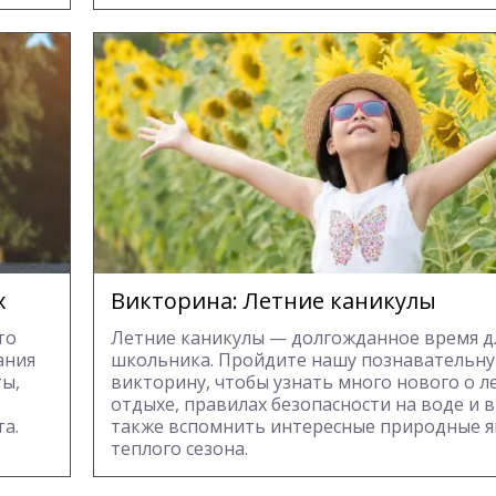
х
Викторина: Летние каникулы
то
Летние каникулы — долгожданное время д
ания
школьника. Пройдите нашу познавательн
ы,
викторину, чтобы узнать много нового о л
отдыхе, правилах безопасности на воде и в 
а.
также вспомнить интересные природные я
теплого сезона.