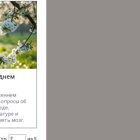
еднем
сеннем
вопросы об
еде,
атуре и
ять мозг.
Стр.
из 5