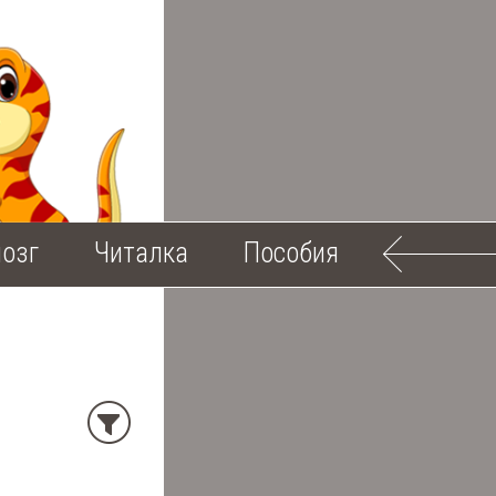
озг
Читалка
Пособия