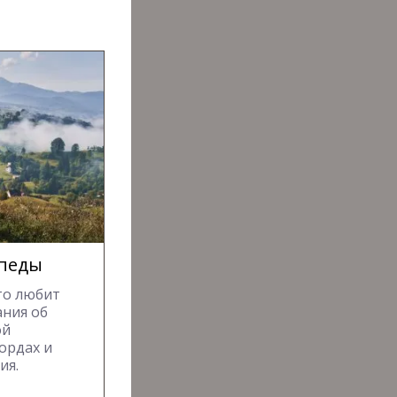
ипеды
то любит
ания об
ой
ордах и
ия.