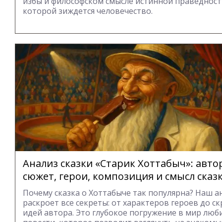
избы и философском смысле истинной праведност
которой зиждется человечество.
Анализ сказки «Старик Хоттабыч»: авто
сюжет, герои, композиция и смысл сказ
Почему сказка о Хоттабыче так популярна? Наш а
раскроет все секреты: от характеров героев до с
идей автора. Это глубокое погружение в мир лю