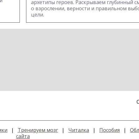
й
архетипы героев. Раскрываем глубинный с
о взрослении, верности и правильном выбо
цели.
мки
|
Тренируем мозг
|
Читалка
|
Пособия
|
Обл
сайта