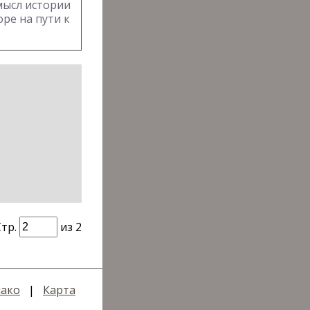
мысл истории
ре на пути к
Стр.
из 2
ако
|
Карта