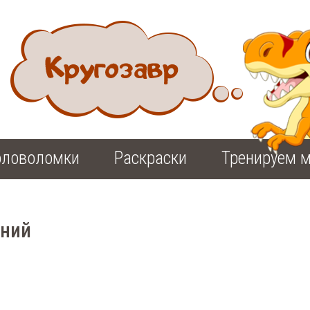
оловоломки
Раскраски
Тренируем м
ений