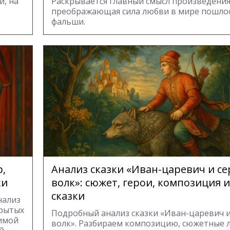
и, на
Раскрывается главный смысл произведени
преображающая сила любви в мире пошло
фальши.
р,
Анализ сказки «Иван-царевич и с
ки
волк»: сюжет, герои, композиция 
сказки
нализ
крытых
Подробный анализ сказки «Иван-царевич 
бимой
волк». Разбираем композицию, сюжетные 