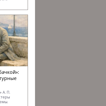
бачкой»:
атурные
 А. П.
ктеры
емы.