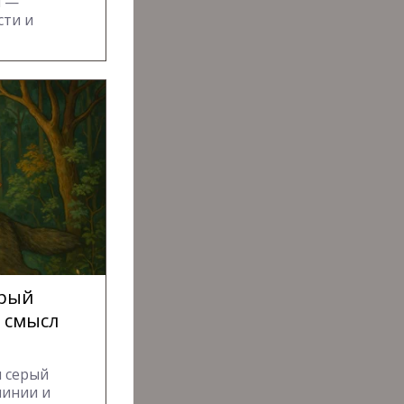
я —
сти и
ерый
и смысл
и серый
линии и