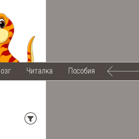
озг
Читалка
Пособия