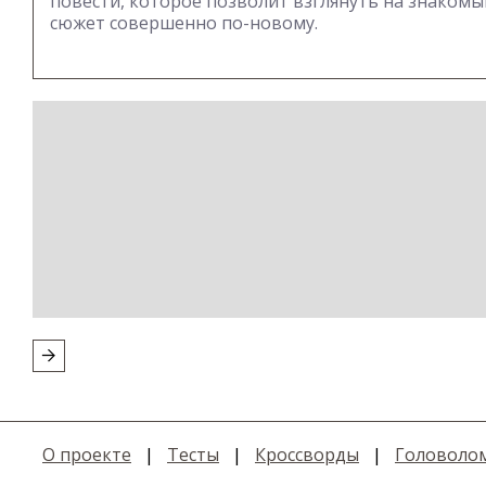
повести, которое позволит взглянуть на знакомы
сюжет совершенно по-новому.
О проекте
|
Тесты
|
Кроссворды
|
Головоло