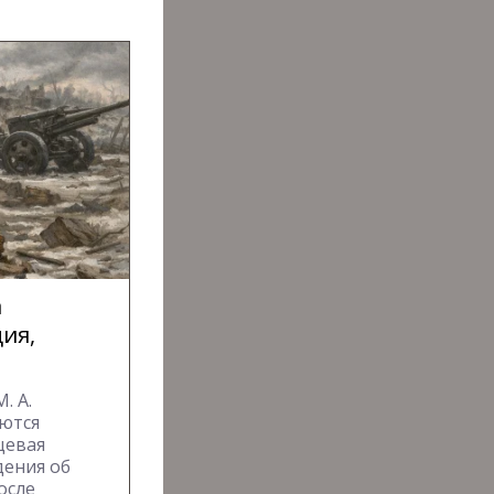
а
ция,
. А.
аются
цевая
дения об
осле