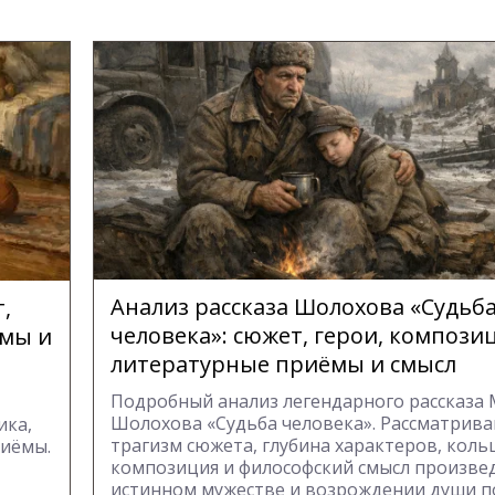
Анализ рассказа Шолохова «Судьб
,
человека»: сюжет, герои, компози
ёмы и
литературные приёмы и смысл
Подробный анализ легендарного рассказа М
Шолохова «Судьба человека». Рассматрив
ика,
трагизм сюжета, глубина характеров, коль
риёмы.
композиция и философский смысл произве
истинном мужестве и возрождении души п