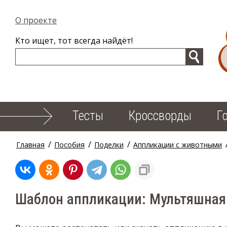
О проекте
Кто ищет, тот всегда найдёт!
Тесты
Кроссворды
Г
/
/
/
Главная
Пособия
Поделки
Аппликации с животными
Шаблон аппликации: Мультяшная