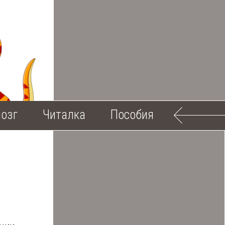
озг
Читалка
Пособия