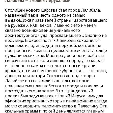
Лалибэла — «Новый Иерусалим»
Столицей нового царства стал город Лалибэла,
названный так в честь одного из самых
выдающихся правителей страны, царствовавшего
на рубеже XII-XIII веков. Именно с его именем
связано возникновение уникального
архитектурного чуда, прославившего Эфиопию на
весь мир. В окрестностях Лалибэлы сохранился
комплекс из одиннадцати церквей, которые не
построены из камня, а целиком высечены в толще
вулканических скал. Мастера древности, работая
сверху вниз, отсекали лишнюю породу, создавая
из цельного камня не только стены и крыши
храмов, но и их внутреннее убранство — колонны,
арки, окна и алтари. Согласно легенде, царю
Лалибэле во сне явились ангелы, которые
показали ему план небесного города и повелели
воссоздать его на земле. Этот грандиозный
проект был задуман как «Новый Иерусалим» для
эфиопских христиан, которые из-за войн не всегда
могли совершить паломничество в Палестину. Эти
скальные храмы и по сей день являются главным