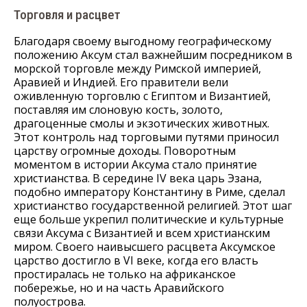
Торговля и расцвет
Благодаря своему выгодному географическому
положению Аксум стал важнейшим посредником в
морской торговле между Римской империей,
Аравией и Индией. Его правители вели
оживленную торговлю с Египтом и Византией,
поставляя им слоновую кость, золото,
драгоценные смолы и экзотических животных.
Этот контроль над торговыми путями приносил
царству огромные доходы. Поворотным
моментом в истории Аксума стало принятие
христианства. В середине IV века царь Эзана,
подобно императору Константину в Риме, сделал
христианство государственной религией. Этот шаг
еще больше укрепил политические и культурные
связи Аксума с Византией и всем христианским
миром. Своего наивысшего расцвета Аксумское
царство достигло в VI веке, когда его власть
простиралась не только на африканское
побережье, но и на часть Аравийского
полуострова.