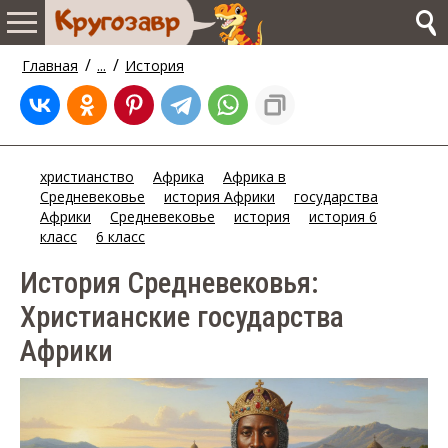
/
/
Главная
...
История
христианство
Африка
Африка в
Средневековье
история Африки
государства
Африки
Средневековье
история
история 6
класс
6 класс
История Средневековья:
Христианские государства
Африки