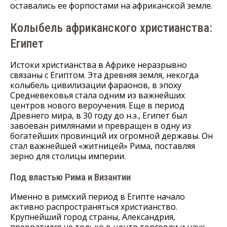
оставались ее форпостами на африканской земле.
Колыбель африканского христианства:
Египет
Истоки христианства в Африке неразрывно
связаны с Египтом. Эта древняя земля, некогда
колыбель цивилизации фараонов, в эпоху
Средневековья стала одним из важнейших
центров нового вероучения. Еще в период
Древнего мира, в 30 году до н.э., Египет был
завоеван римлянами и превращен в одну из
богатейших провинций их огромной державы. Он
стал важнейшей «житницей» Рима, поставляя
зерно для столицы империи.
Под властью Рима и Византии
Именно в римский период в Египте начало
активно распространяться христианство.
Крупнейший город страны, Александрия,
превратился не только в центр торговли и наук,