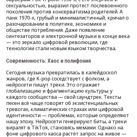
сексуальностью, выразил протест послевоенного
поколения против консерватизма родителей. А
панк 1970-х, грубый и минималистичный, кричал о
разочаровании в политике, экономике и
обществе потребления. Даже появление
синтезаторов и электронной музыки в конце века
— это зеркало цифровой революции, где
технологии стали новым языком творчества.
Современность: Хаос и полифония
Сегодня музыка превратилась в калейдоскоп
жанров, где K-pop соседствует с фолком, а
нейросети пишут треки. Это отражает
глобализацию и фрагментацию культуры: у
каждого сообщества — свой саундтрек. Тексты
песен всё чаще говорят об экзистенциальных
тревогах, климатических страхах или цифровой
идентичности — проблемах, которые определяют
нашу эпоху. Нейросети генерируют биты, а треки
виралят в TikTok, становясь мемами. Однако на
фоне цифрового хаоса растёт запрос на живое —