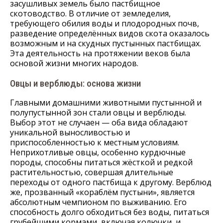
засушливых земель было пастбищное
скотоводство. В отличие от земледелия,
требующего обилия воды и плодородных почв,
разведение определённых видов скота оказалось
возможным и на скудных пустынных пастбищах.
Эта деятельность на протяжении веков была
основой жизни многих народов.
Овцы и верблюды: основа жизни
Главными домашними животными пустынной и
полупустынной зон стали овцы и верблюды.
Выбор этот не случаен — оба вида обладают
уникальной выносливостью и
приспособленностью к местным условиям.
Неприхотливые овцы, особенно курдючные
породы, способны питаться жёсткой и редкой
растительностью, совершая длительные
переходы от одного пастбища к другому. Верблюд
же, прозванный «кораблём пустыни», является
абсолютным чемпионом по выживанию. Его
способность долго обходиться без воды, питаться
грубейшими кормами, включая колючки, и