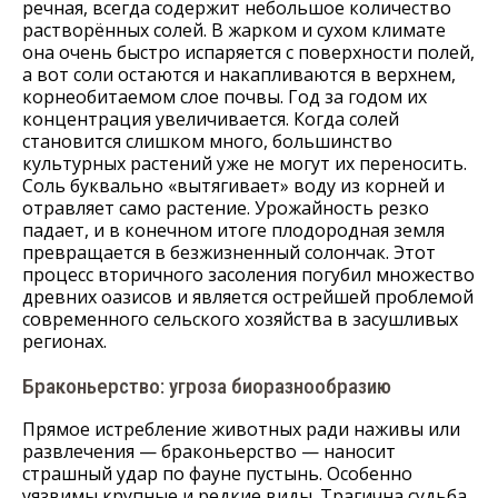
речная, всегда содержит небольшое количество
растворённых солей. В жарком и сухом климате
она очень быстро испаряется с поверхности полей,
а вот соли остаются и накапливаются в верхнем,
корнеобитаемом слое почвы. Год за годом их
концентрация увеличивается. Когда солей
становится слишком много, большинство
культурных растений уже не могут их переносить.
Соль буквально «вытягивает» воду из корней и
отравляет само растение. Урожайность резко
падает, и в конечном итоге плодородная земля
превращается в безжизненный солончак. Этот
процесс вторичного засоления погубил множество
древних оазисов и является острейшей проблемой
современного сельского хозяйства в засушливых
регионах.
Браконьерство: угроза биоразнообразию
Прямое истребление животных ради наживы или
развлечения — браконьерство — наносит
страшный удар по фауне пустынь. Особенно
уязвимы крупные и редкие виды. Трагична судьба