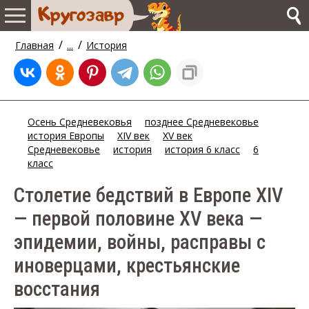
/
/
Главная
...
История
Осень Средневековья
позднее Средневековье
история Европы
XIV век
XV век
Средневековье
история
история 6 класс
6
класс
Столетие бедствий в Европе XIV
— первой половине XV века —
эпидемии, войны, расправы с
иноверцами, крестьянские
восстания