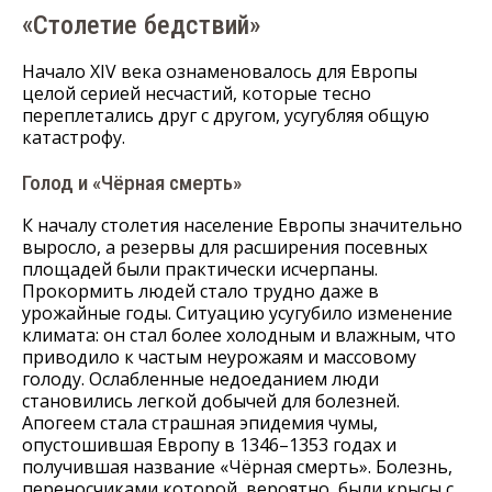
«Столетие бедствий»
Начало XIV века ознаменовалось для Европы
целой серией несчастий, которые тесно
переплетались друг с другом, усугубляя общую
катастрофу.
Голод и «Чёрная смерть»
К началу столетия население Европы значительно
выросло, а резервы для расширения посевных
площадей были практически исчерпаны.
Прокормить людей стало трудно даже в
урожайные годы. Ситуацию усугубило изменение
климата: он стал более холодным и влажным, что
приводило к частым неурожаям и массовому
голоду. Ослабленные недоеданием люди
становились легкой добычей для болезней.
Апогеем стала страшная эпидемия чумы,
опустошившая Европу в 1346–1353 годах и
получившая название «Чёрная смерть». Болезнь,
переносчиками которой, вероятно, были крысы с