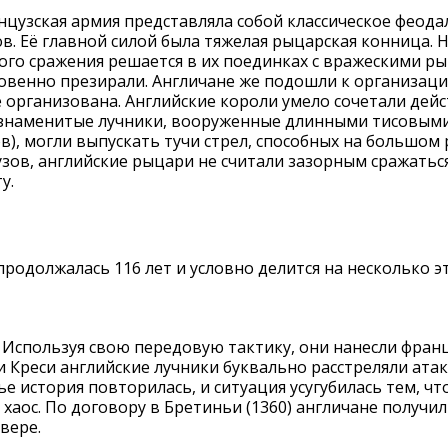
цузская армия представляла собой классическое феода
в. Её главной силой была тяжелая рыцарская конница.
ого сражения решается в их поединках с вражескими ры
ровенно презирали. Англичане же подошли к организаци
е организована. Английские короли умело сочетали дей
х знаменитые лучники, вооруженные длинными тисовыми
в), могли выпускать тучи стрел, способных на большом
узов, английские рыцари не считали зазорным сражатьс
у.
продолжалась 116 лет и условно делится на несколько э
 Используя свою передовую тактику, они нанесли фран
ри Креси английские лучники буквально расстреляли ат
е история повторилась, и ситуация усугубилась тем, чт
 хаос. По договору в Бретиньи (1360) англичане получи
вере.