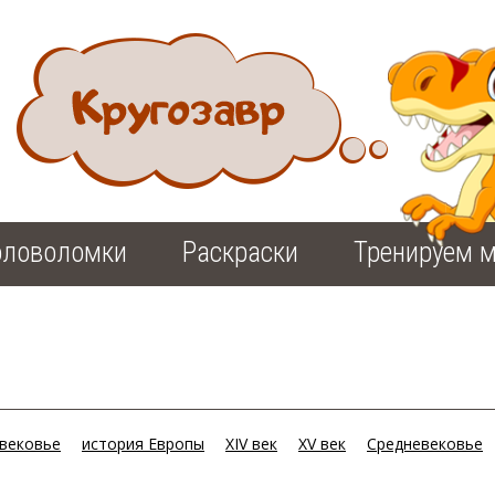
оловоломки
Раскраски
Тренируем м
вековье
история Европы
XIV век
XV век
Средневековье