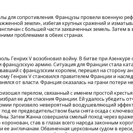
силы для сопротивления. Французы провели военную реф
жженной земли», избегая крупных сражений и изматыва
англичан с большей части захваченных земель. Затем в
ними проблемами в обеих странах.
оль Генрих V возобновил войну. В битве при Азенкуре 
 французскую армию. Ситуация для Франции стала кат
вавший с французским королем, перешел на сторону анг
рому Генрих V становился правителем Франции и насле
анялся от власти. Франция оказалась на грани потери н
оизошел перелом, связанный с именем простой кресть
 избрал ее для спасения Франции. Ей удалось убедить о
 армии произвело невероятный воодушевляющий эффект
у под ее предводительством была снята осада с ключев
йны. Затем Жанна совершила смелый поход через враж
 коронован, став в глазах всего народа законным коро
и ее англичанам. Обвиненная церковным судом в ереси,