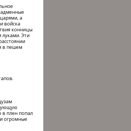
льное
 Надменные
царями, а
и войска
ствия конницы
 луками. Эти
 расстоянии
я в пешем
тапов.
цузам
акующую
о в плен попал
ли огромные