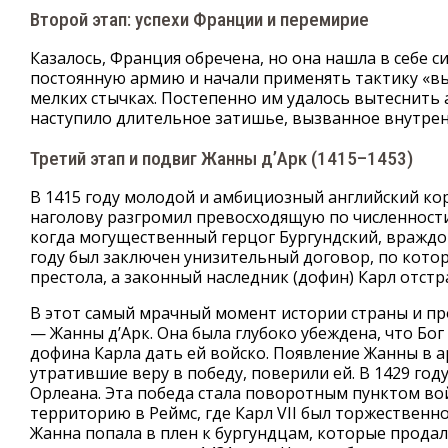
Второй этап: успехи Франции и перемирие
Казалось, Франция обречена, но она нашла в себе 
постоянную армию и начали применять тактику «вы
мелких стычках. Постепенно им удалось вытеснить 
наступило длительное затишье, вызванное внутрен
Третий этап и подвиг Жанны д’Арк (1415–1453)
В 1415 году молодой и амбициозный английский кор
наголову разгромил превосходящую по численности
когда могущественный герцог Бургундский, враждо
году был заключен унизительный договор, по кото
престола, а законный наследник (дофин) Карл отстр
В этот самый мрачный момент истории страны и пр
— Жанны д’Арк. Она была глубоко убеждена, что Бог
дофина Карла дать ей войско. Появление Жанны в
утратившие веру в победу, поверили ей. В 1429 год
Орлеана. Эта победа стала поворотным пунктом во
территорию в Реймс, где Карл VII был торжественно
Жанна попала в плен к бургундцам, которые продал