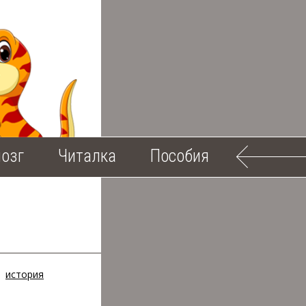
озг
Читалка
Пособия
история