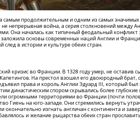
тала самым продолжительным и одним из самых значимы
 не непрерывная война, а серия столкновений между Ан
и. Она началась как типичный феодальный конфликт 
ая заложила основы современных наций Англии и Франц
 след в истории и культуре обеих стран.
й кризис во Франции. В 1328 году умер, не оставив с
Капетингов. На престол взошел его двоюродный брат,
дъявил права и король Англии Эдуард III, который был
этим династическим спором скрывались более глубокие
адели огромными территориями во Франции (почти поло
тво Гиень на юго-западе. Они стремились вернуть утр
ли окончательно изгнать англичан с континента и зав
бавлялось и желание рыцарства обеих стран прославить