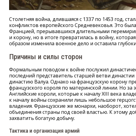
Столетняя война, длившаяся с 1337 по 1453 год, с
конфликтов европейского Средневековья. Это была
Францией, прерывавшихся длительными перемириям
и корону, но в итоге превратилась в войну, котор
образом изменила военное дело и оставила глубокий
Причины и силы сторон
Формальным поводом к войне послужил династически
последний представитель старшей ветви династии 
династию Валуа. Однако на французскую корону пре
французского короля по материнской линии. Но за 
Английские короли, которые к началу XIII века вл
к началу войны сохранили лишь небольшое герцогс
владения. Французские же монархи, наоборот, хоте
объединения страны под своей властью. К этому до
захватить богатую добычу.
Тактика и организация армий