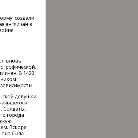
орму, создали
я англичан в
 войне
он вновь
астрофической,
личан. В 1420
дником
езависимости.
янской девушки
тчаявшегося
. Солдаты,
ого города
ескую
лем. Вскоре
 она была