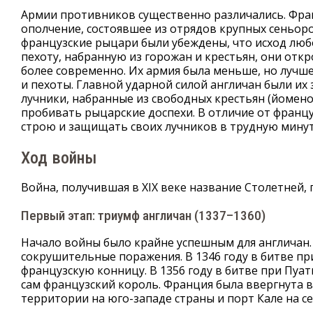
Армии противников существенно различались. Фран
ополчение, состоявшее из отрядов крупных сеньоро
французские рыцари были убеждены, что исход люб
пехоту, набранную из горожан и крестьян, они отк
более современно. Их армия была меньше, но лучш
и пехоты. Главной ударной силой англичан были и
лучники, набранные из свободных крестьян (йомено
пробивать рыцарские доспехи. В отличие от франц
строю и защищать своих лучников в трудную минут
Ход войны
Война, получившая в XIX веке название Столетней, 
Первый этап: триумф англичан (1337–1360)
Начало войны было крайне успешным для англичан.
сокрушительные поражения. В 1346 году в битве п
французскую конницу. В 1356 году в битве при Пуать
сам французский король. Франция была ввергнута в
территории на юго-западе страны и порт Кале на се