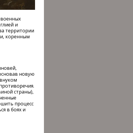
х военных
глией и
за территории
ии, коренным
ыновей,
 основав новую
 внуком
 противоречия.
виной страны),
аченные
ершить процесс
ся в боях и