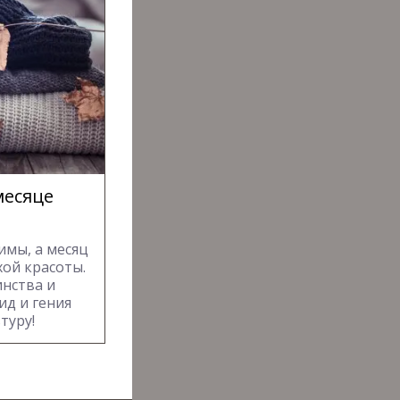
месяце
имы, а месяц
хой красоты.
инства и
ид и гения
туру!