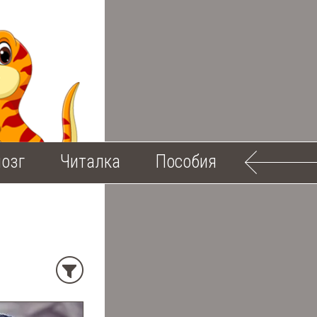
озг
Читалка
Пособия