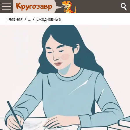
/
/
Главная
...
Ежедневные