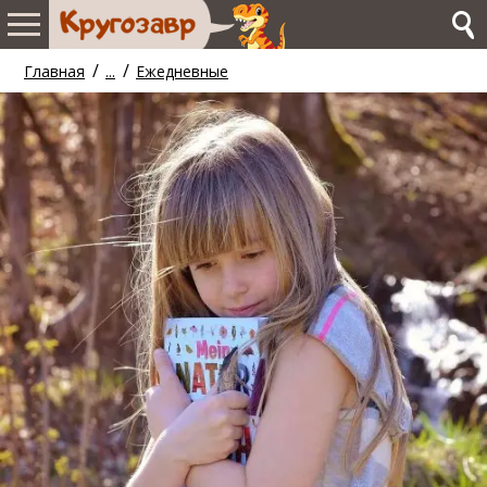
/
/
Главная
...
Ежедневные