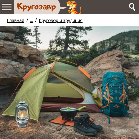
/
/
Главная
...
Кругозор и эрудиция