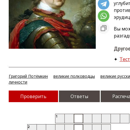
углуби
против
эрудиц
Вы мож
разгад
Другое
✦
Тест
Григорий Потёмкин
великие полководцы
великие русск
личности
Проверить
Ответы
Распеч
1
2