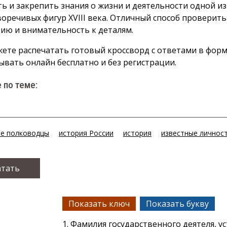
ть и закрепить знания о жизни и деятельности одной из
оречивых фигур XVIII века. Отличный способ проверит
ию и внимательность к деталям.
ете распечатать готовый кроссворд с ответами в форм
ывать онлайн бесплатно и без регистрации.
 по теме:
ие полководцы
история России
история
известные личнос
атать
Показать ключ
Показать букву
1. Фамилия государственного деятеля, у