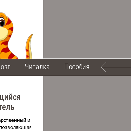
озг
Читалка
Пособия
ющийся
тель
арственный и
 позволяющая