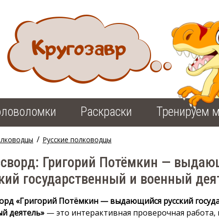
оловоломки
Раскраски
Тренируем м
/
олководцы
Русские полководцы
ссворд: Григорий Потёмкин — выда
кий государственный и военный дея
орд «Григорий Потёмкин — выдающийся русский госуд
й деятель»
— это интерактивная проверочная работа,