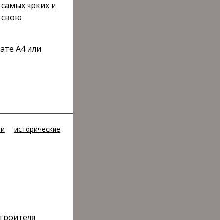
 самых ярких и
ь свою
ате А4 или
ти
исторические
строителя