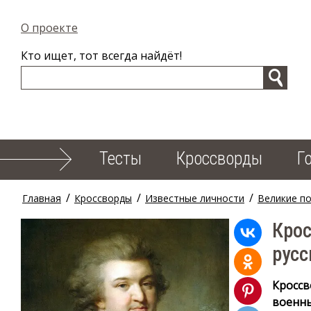
О проекте
Кто ищет, тот всегда найдёт!
Тесты
Кроссворды
Г
/
/
/
Главная
Кроссворды
Известные личности
Великие п
Кро
русс
Кроссв
военны