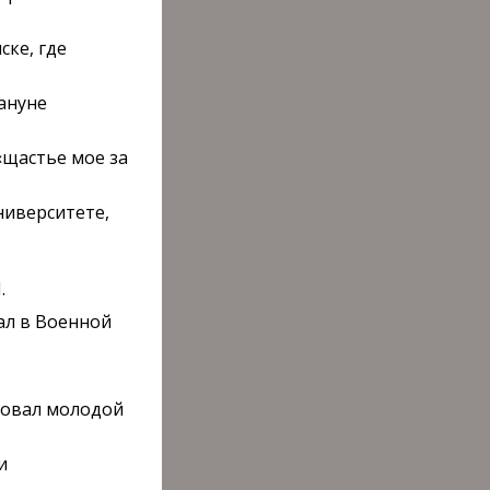
ске, где
ануне
«щастье мое за
ниверситете,
.
ал в Военной
твовал молодой
и