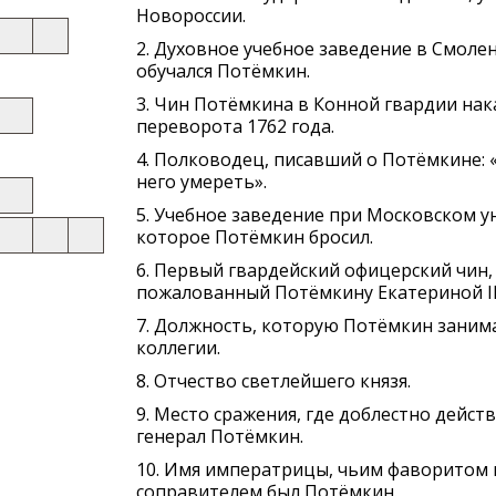
Новороссии.
2. Духовное учебное заведение в Смолен
обучался Потёмкин.
3. Чин Потёмкина в Конной гвардии нак
переворота 1762 года.
4. Полководец, писавший о Потёмкине: 
него умереть».
5. Учебное заведение при Московском у
которое Потёмкин бросил.
6. Первый гвардейский офицерский чин,
пожалованный Потёмкину Екатериной II
7. Должность, которую Потёмкин заним
коллегии.
8. Отчество светлейшего князя.
9. Место сражения, где доблестно дейс
генерал Потёмкин.
10. Имя императрицы, чьим фаворитом 
соправителем был Потёмкин.