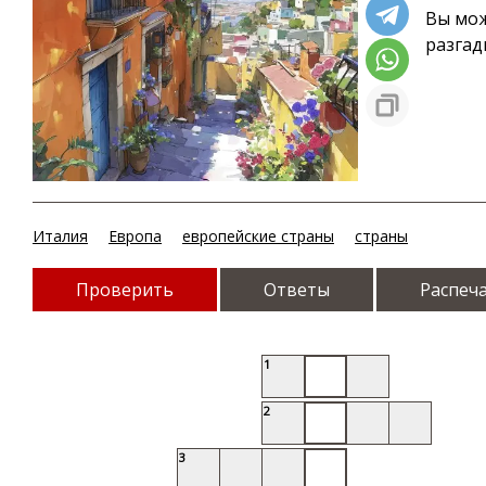
Вы мож
разгад
Италия
Европа
европейские страны
страны
Проверить
Ответы
Распеч
1
2
3