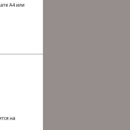
ате А4 или
ится на