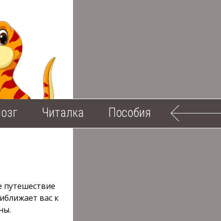
озг
Читалка
Пособия
е путешествие
иближает вас к
ны.