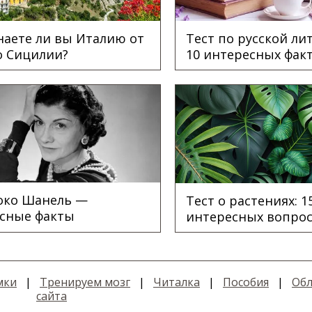
Знаете ли вы Италию от
Тест по русской ли
о Сицилии?
10 интересных фак
Коко Шанель —
Тест о растениях: 1
сные факты
интересных вопро
мки
|
Тренируем мозг
|
Читалка
|
Пособия
|
Обл
сайта