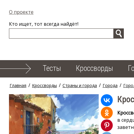
О проекте
Кто ищет, тот всегда найдёт!
Тесты
Кроссворды
Г
/
/
/
/
Главная
Кроссворды
Страны и города
Города
Горо
Крос
Кроссв
в серд
заветн