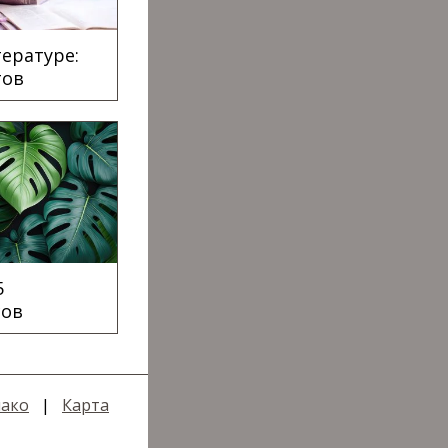
тературе:
тов
5
сов
ако
|
Карта