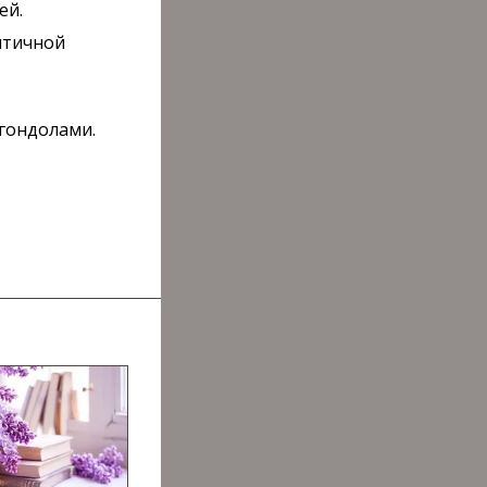
ей.
нтичной
 гондолами.