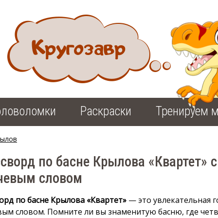
оловоломки
Раскраски
Тренируем м
рылов
сворд по басне Крылова «Квартет» с
чевым словом
орд по басне Крылова «Квартет»
— это увлекательная г
ым словом. Помните ли вы знаменитую басню, где чет