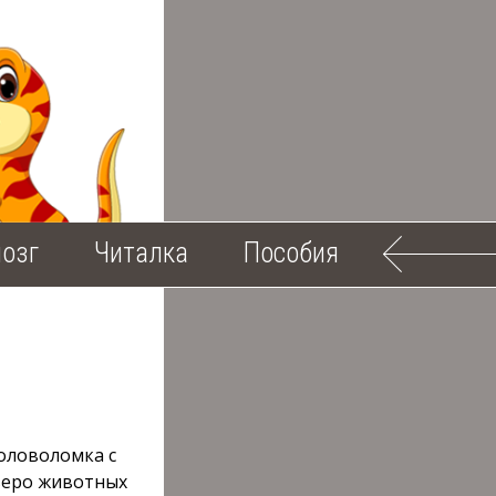
озг
Читалка
Пособия
оловоломка с
веро животных