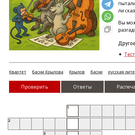
пытали
ли ска
Вы мож
разгад
Другое
✦
Тест
Квартет
басни Крылова
Крылов
басни
русская лит
Проверить
Ответы
Распеч
1
2
3