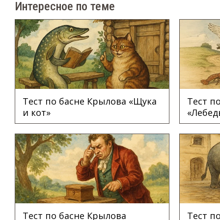
Интересное по теме
Тест по басне Крылова «Щука
Тест п
и кот»
«Лебед
Тест по басне Крылова
Тест п