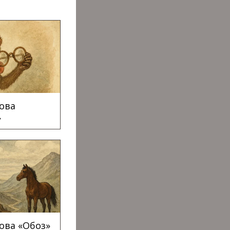
ова
»
ова «Обоз»