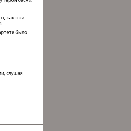
 герои басни.
о, как они
я.
артете было
ми, слушая