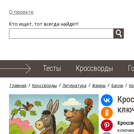
О проекте
Кто ищет, тот всегда найдёт!
Тесты
Кроссворды
Г
/
/
/
/
/
Главная
Кроссворды
Литература
Жанры
Басни
К
Крос
клю
Кроссв
ключев