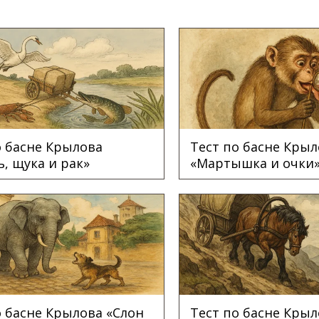
о басне Крылова
Тест по басне Крыл
ь, щука и рак»
«Мартышка и очки
о басне Крылова «Слон
Тест по басне Крыл