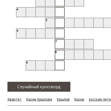
4
5
6
7
8
9
Случайный кроссворд
Квартет
басни Крылова
Крылов
басни
русская лит