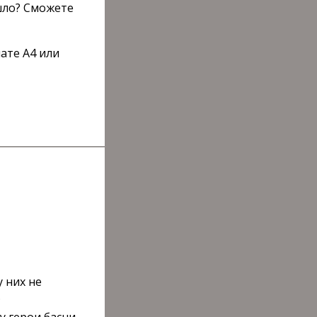
шло? Сможете
ате А4 или
у них не
.