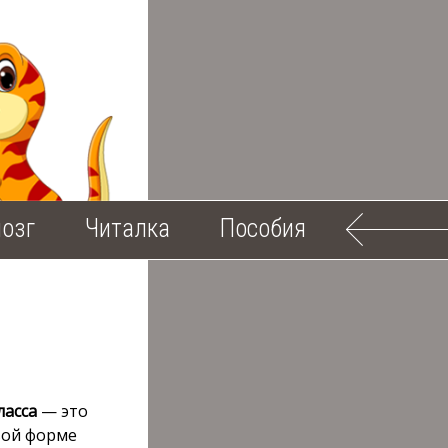
озг
Читалка
Пособия
ласса
— это
вой форме