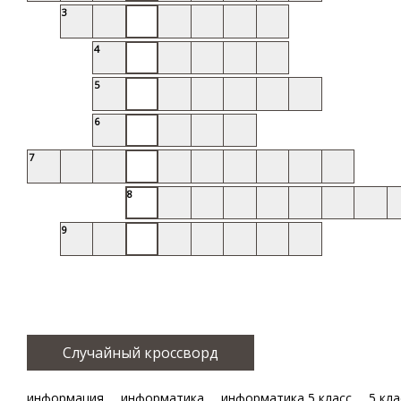
3
4
5
6
7
8
9
Случайный кроссворд
информация
информатика
информатика 5 класс
5 кла