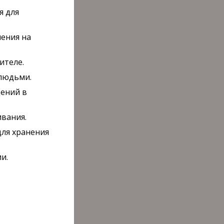
я для
ления на
ителе.
 людьми.
дений в
ивания.
для хранения
и.