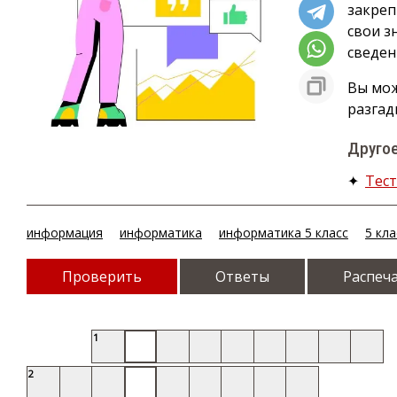
закреп
свои з
сведен
Вы мож
разгад
Другое
✦
Тест
информация
информатика
информатика 5 класс
5 кла
Проверить
Ответы
Распеч
1
2