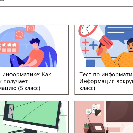
о информатике: Как
Тест по информати
к получает
Информация вокруг
ацию (5 класс)
класс)