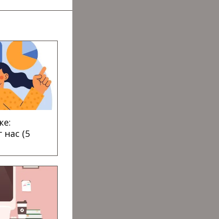
ке:
 нас (5