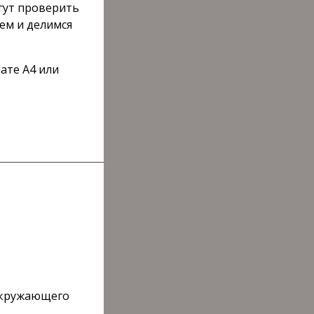
гут проверить
ем и делимся
ате А4 или
окружающего