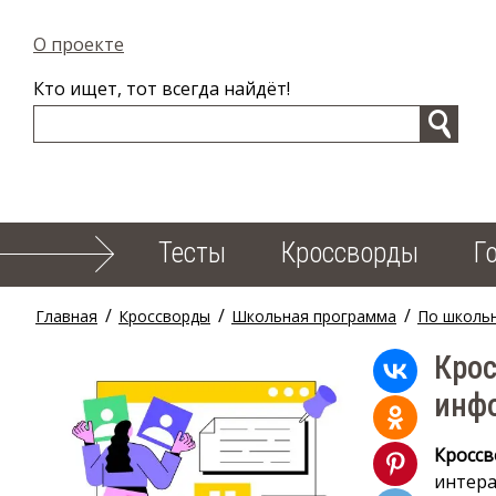
О проекте
Кто ищет, тот всегда найдёт!
Тесты
Кроссворды
Г
/
/
/
Главная
Кроссворды
Школьная программа
По школь
Крос
инфо
Кроссв
интера