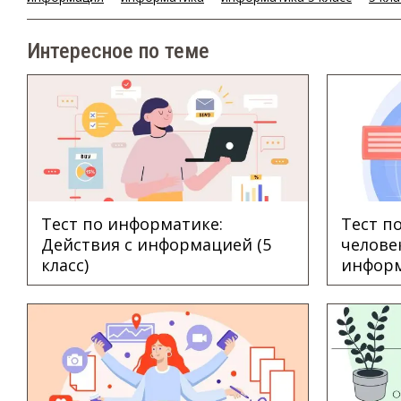
Интересное по теме
Тест по информатике:
Тест п
Действия с информацией (5
челове
класс)
информ