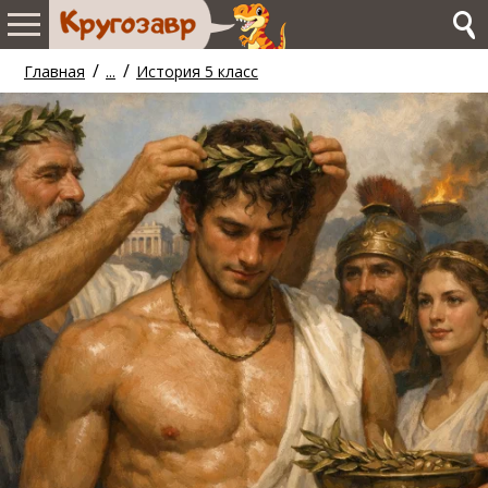
/
/
Главная
...
История 5 класс