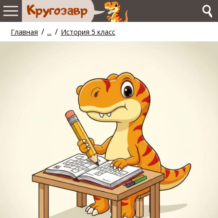
/
/
Главная
...
История 5 класс