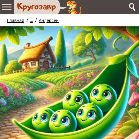
/
/
Главная
...
Андерсен