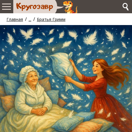
/
/
Главная
...
Братья Гримм