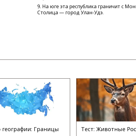
9. На юге эта республика граничит с Мон
Столица — город Улан-Удэ.
о географии: Границы
Тест: Животные Ро