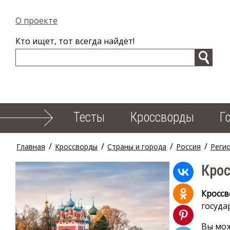
О проекте
Кто ищет, тот всегда найдёт!
Тесты
Кроссворды
Г
/
/
/
/
Главная
Кроссворды
Страны и города
Россия
Реги
Крос
Кроссв
госуда
Вы мож