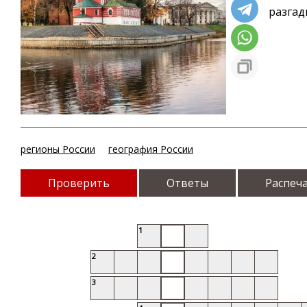
разгад
регионы России
география России
Проверить
Ответы
Распеч
1
2
3