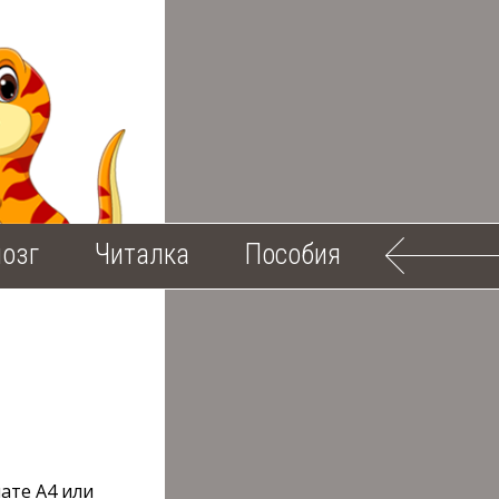
озг
Читалка
Пособия
ате А4 или