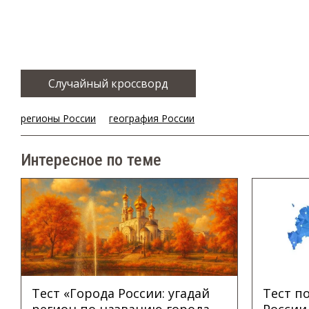
Случайный кроссворд
регионы России
география России
Интересное по теме
Тест «Города России: угадай
Тест п
регион по названию города,
России