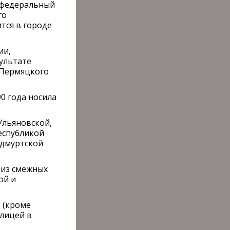
й федеральный
го
тся в городе
ии,
зультате
-Пермяцкого
990 года носила
 Ульяновской,
еспубликой
Удмуртской
а из смежных
ой и
 (кроме
олицей в