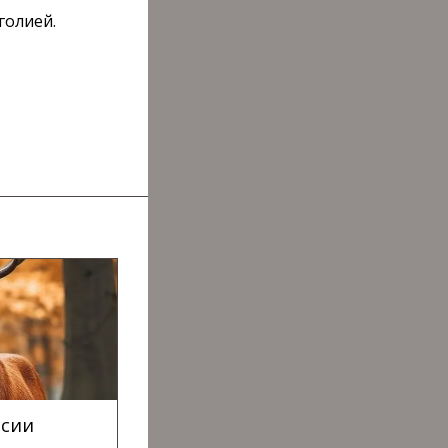
голией.
ссии