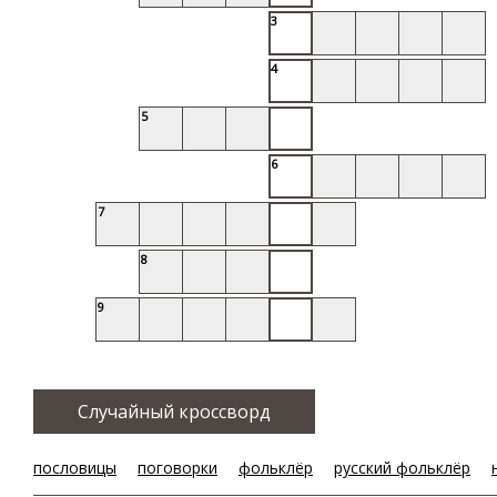
3
4
5
6
7
8
9
Случайный кроссворд
пословицы
поговорки
фольклёр
русский фольклёр