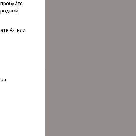
опробуйте
ародной
ате А4 или
рки