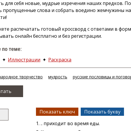
ь для себя новые, мудрые изречения наших предков. П
ь пропущенные слова и собрать воедино жемчужины н
ти!
ете распечатать готовый кроссворд с ответами в форм
ывать онлайн бесплатно и без регистрации.
 по теме:
✦
Иллюстрации
✦
Раскраска
народное творчество
мудрость
русские пословицы и погово
атать
Показать ключ
Показать букву
1. .. приходит во время еды.