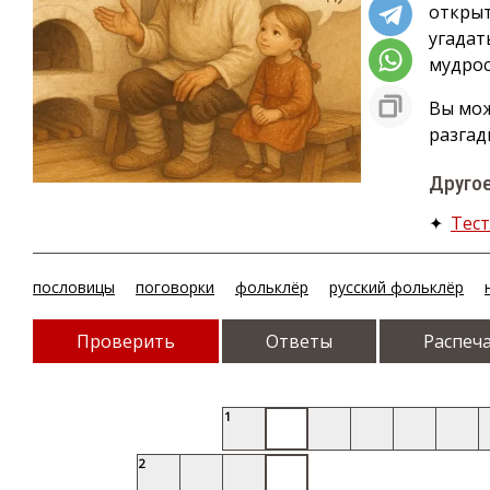
открыт
угадат
мудрос
Вы мож
разгад
Другое
✦
Тест
пословицы
поговорки
фольклёр
русский фольклёр
Проверить
Ответы
Распеч
1
2