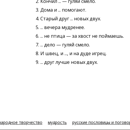
2. Кончил ... — гуляй смело.
3. Дома и ... помогают.
4. Старый друг ... новых двух.
5. ... вечера мудренее.
6. ... не птица — за хвост не поймаешь.
7. ... дело — гуляй смело.
8. И швец, и ..., и на дуде игрец.
9. ... друг лучше новых двух.
народное творчество
мудрость
русские пословицы и погово