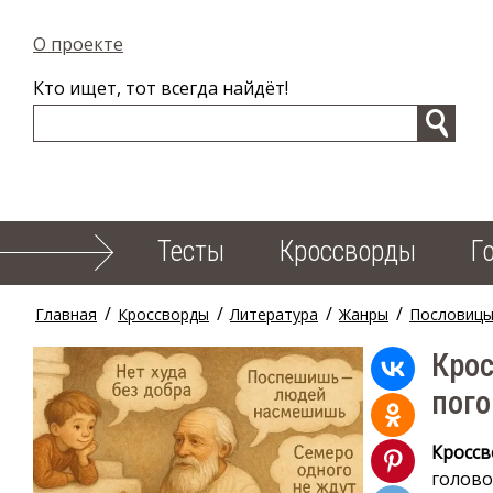
О проекте
Кто ищет, тот всегда найдёт!
Тесты
Кроссворды
Г
/
/
/
/
Главная
Кроссворды
Литература
Жанры
Пословиц
Крос
пого
Кроссв
голово