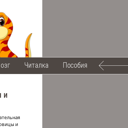
озг
Читалка
Пособия
 и
ательная
овицы и