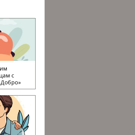
ким
цам с
«Добро»