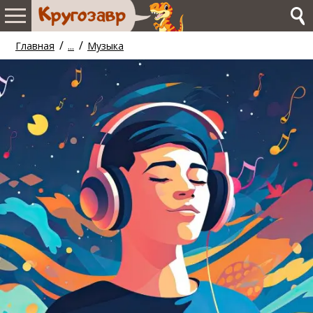
/
/
Главная
...
Музыка