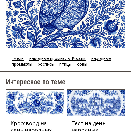
гжель
народные промыслы России
народные
промыслы
роспись
птицы
совы
Интересное по теме
Кроссворд на
Тест на день
день народных
народных