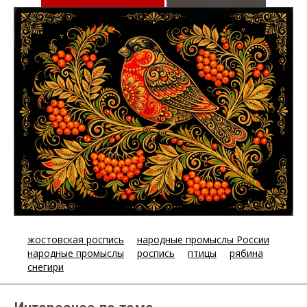
жостовская роспись
народные промыслы России
народные промыслы
роспись
птицы
рябина
снегири