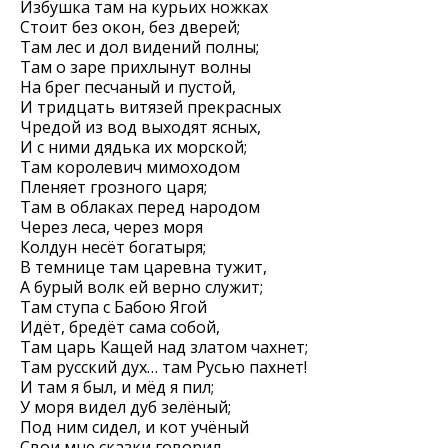
Избушка там на курьих ножках
Стоит без окон, без дверей;
Там лес и дол видений полны;
Там о заре прихлынут волны
На брег песчаный и пустой,
И тридцать витязей прекрасных
Чредой из вод выходят ясных,
И с ними дядька их морской;
Там королевич мимоходом
Пленяет грозного царя;
Там в облаках перед народом
Через леса, через моря
Колдун несёт богатыря;
В темнице там царевна тужит,
А бурый волк ей верно служит;
Там ступа с Бабою Ягой
Идёт, бредёт сама собой,
Там царь Кащей над златом чахнет;
Там русский дух… там Русью пахнет!
И там я был, и мёд я пил;
У моря видел дуб зелёный;
Под ним сидел, и кот учёный
Свои мне сказки говорил.