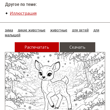
Другое по теме:
✦
Иллюстрация
зима
дикие животные
животные
для детей
для
малышей
Распечатать
Скачать