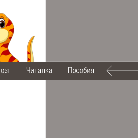
озг
Читалка
Пособия