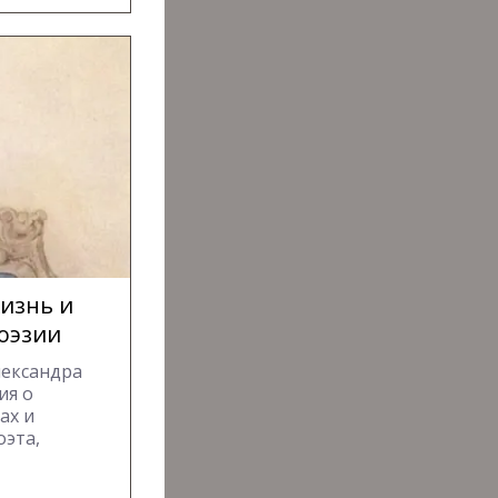
изнь и
поэзии
лександра
ия о
ах и
оэта,