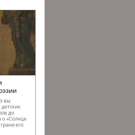
и
поэзии
о вы
 детских
хов до
 о «Солнце
 грани его