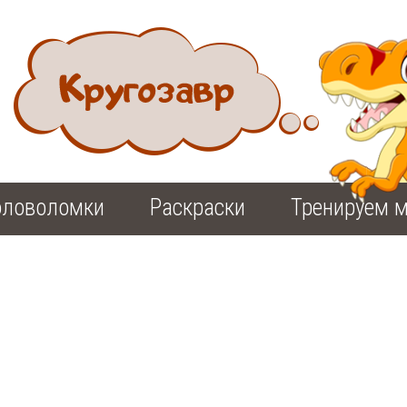
оловоломки
Раскраски
Тренируем м