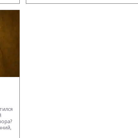
тился
й
рора?
аний,