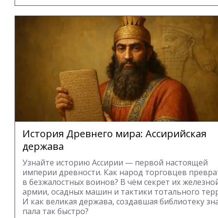
История Древнего мира: Ассирийская
держава
Узнайте историю Ассирии — первой настоящей
империи древности. Как народ торговцев превра
в безжалостных воинов? В чём секрет их железно
армии, осадных машин и тактики тотального тер
И как великая держава, создавшая библиотеку зн
пала так быстро?