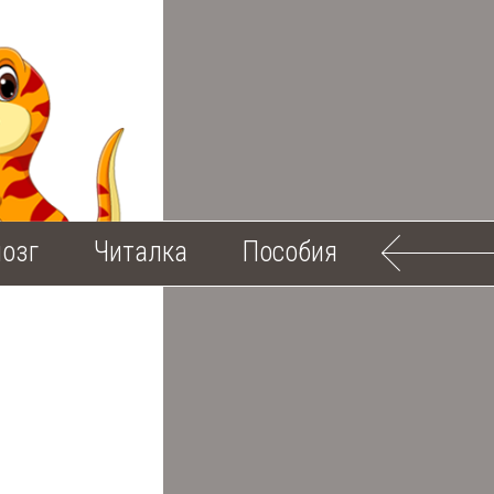
озг
Читалка
Пособия