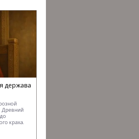
ая держава
грозной
ь Древний
 до
го краха.