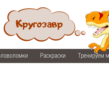
оловоломки
Раскраски
Тренируем м