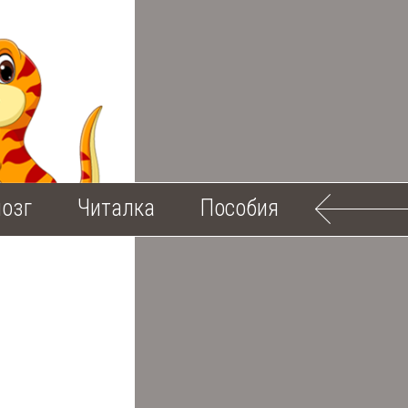
озг
Читалка
Пособия