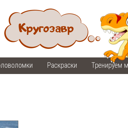
оловоломки
Раскраски
Тренируем м