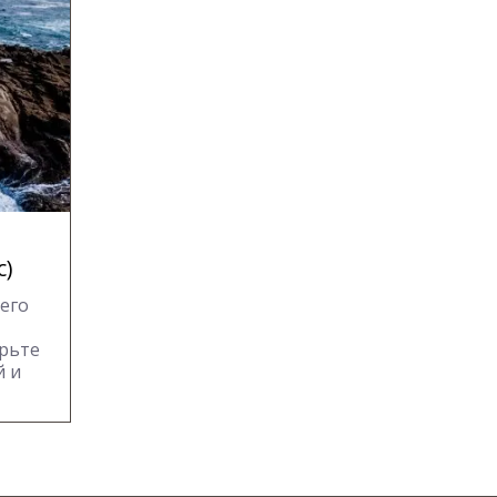
с)
его
т
ерьте
й и