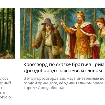
Кроссворд по сказке братьев Грим
Дроздобород с ключевым словом
шлось
В этом кроссворде вас ждут интересные во
мерный
гордой принцессе, её удивительном браке
о
короле Дроздобороде.
ите
орию о