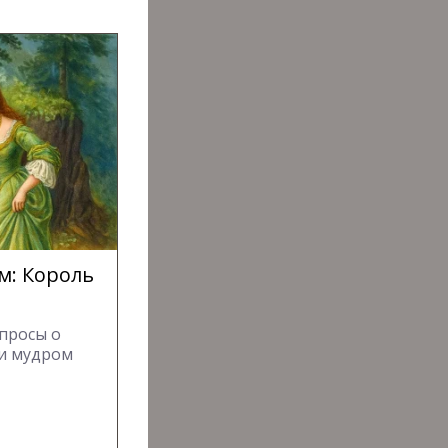
м: Король
просы о
 и мудром