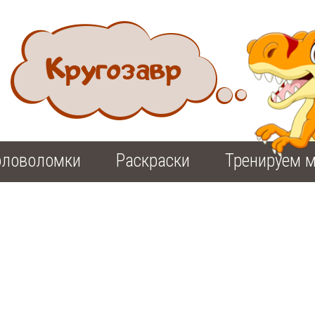
оловоломки
Раскраски
Тренируем м