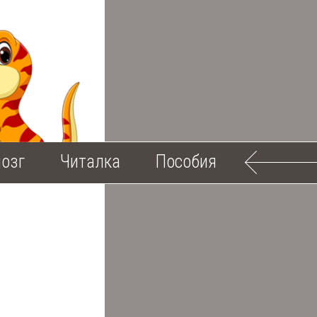
озг
Читалка
Пособия