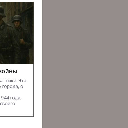
 войны
астики. Эта
 города, о
в
944 года,
 своего