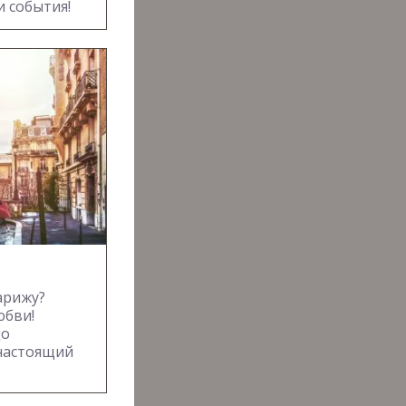
и события!
арижу?
юбви!
до
 настоящий