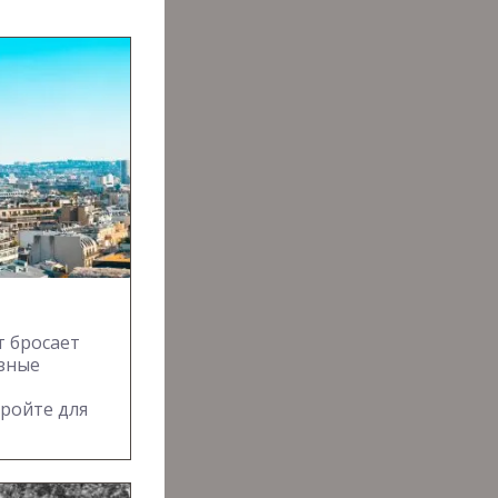
т бросает
рзные
кройте для