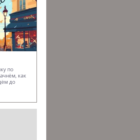
ку по
ачнём, как
дём до