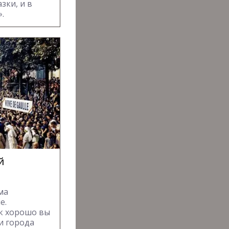
зки, и в
.
й
ма
е.
ак хорошо вы
и города