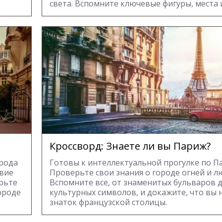
света. Вспомните ключевые фигуры, места 
Кроссворд: Знаете ли вы Париж?
орода
Готовы к интеллектуальной прогулке по П
твие
Проверьте свои знания о городе огней и л
ерьте
Вспомните все, от знаменитых бульваров 
Городе
культурных символов, и докажите, что вы
знаток французской столицы.