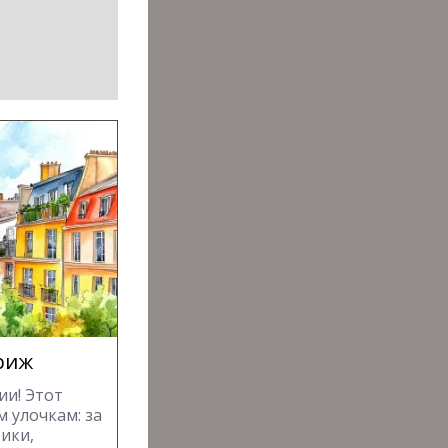
риж
ии! Этот
 улочкам: за
ики,