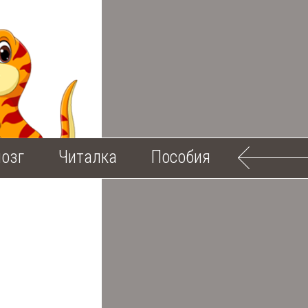
озг
Читалка
Пособия