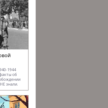
овой
940-1944
 факты об
вобождении
НЕ знали.