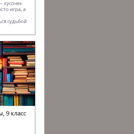
— кусочек
сто игра, а
,
ься судьбой
 9 класс