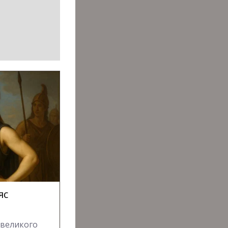
яс
 великого