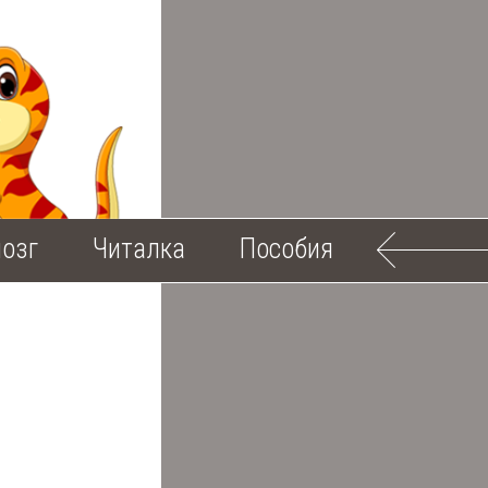
озг
Читалка
Пособия