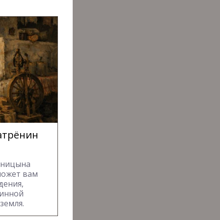
атрёнин
женицына
может вам
дения,
тинной
земля.