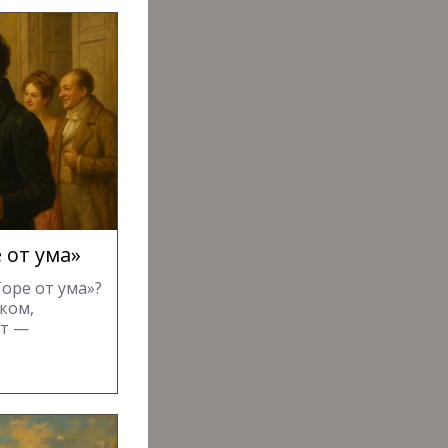
 от ума»
оре от ума»?
ком,
ст —