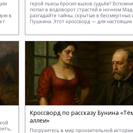
дии
герой пьесы бросил вызов судьбе? Вспомнит
попал в водоворот страстей в ночном Мад
дня в
разгадайте тайны, скрытые в бессмертных 
кт
Пушкина. Этот кроссворд — для настоящих
Кроссворд по рассказу Бунина «Т
аллеи»
ской
рить,
Погрузитесь в мир пронзительной истории