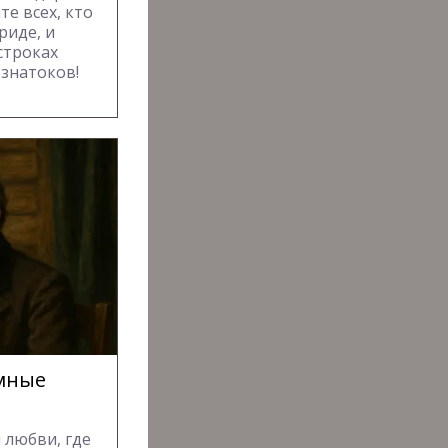
е всех, кто
риде, и
строках
 знатоков!
ёмные
 любви, где