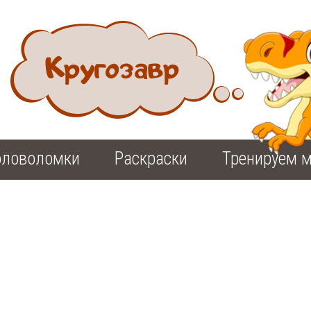
оловоломки
Раскраски
Тренируем м