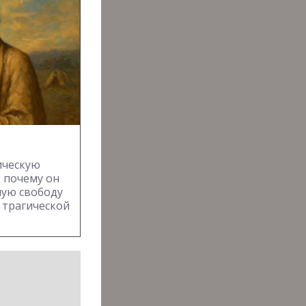
ическую
 почему он
ную свободу
 трагической