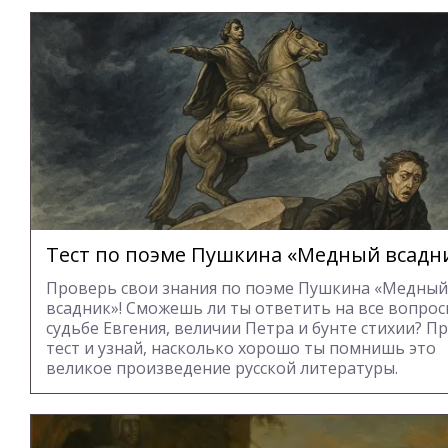
Тест по поэме Пушкина «Медный всадн
Проверь свои знания по поэме Пушкина «Медный
всадник»! Сможешь ли ты ответить на все вопрос
судьбе Евгения, величии Петра и бунте стихии? П
тест и узнай, насколько хорошо ты помнишь это
великое произведение русской литературы.