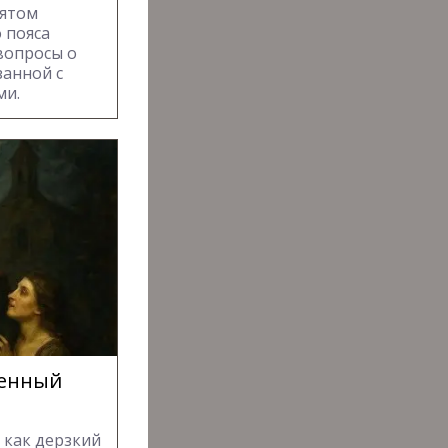
вятом
 пояса
вопросы о
занной с
ми.
менный
 как дерзкий