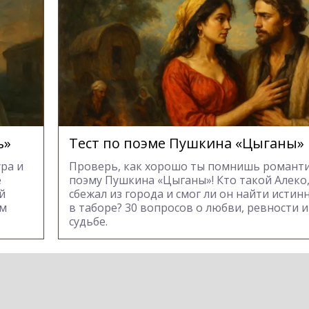
ь»
Тест по поэме Пушкина «Цыганы»
ра и
Проверь, как хорошо ты помнишь романт
е
поэму Пушкина «Цыганы»! Кто такой Алеко,
й
сбежал из города и смог ли он найти истин
ом
в таборе? 30 вопросов о любви, ревности и
судьбе.