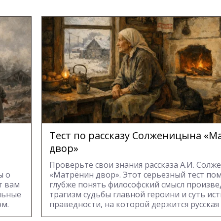
Тест по рассказу Солженицына «М
двор»
Проверьте свои знания рассказа А.И. Сол
ы о
«Матрёнин двор». Этот серьезный тест по
т вам
глубже понять философский смысл произве
альные
трагизм судьбы главной героини и суть ис
ом.
праведности, на которой держится русская 