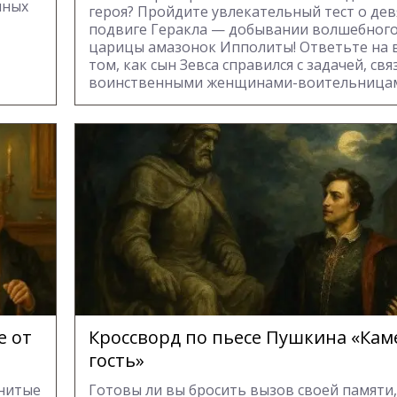
мных
героя? Пройдите увлекательный тест о де
подвиге Геракла — добывании волшебного
царицы амазонок Ипполиты! Ответьте на 
том, как сын Зевса справился с задачей, свя
воинственными женщинами-воительница
е от
Кроссворд по пьесе Пушкина «Ка
гость»
енитые
Готовы ли вы бросить вызов своей памяти,