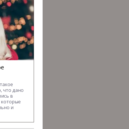
ое
 такое
, что дано
рись в
, которые
льно и