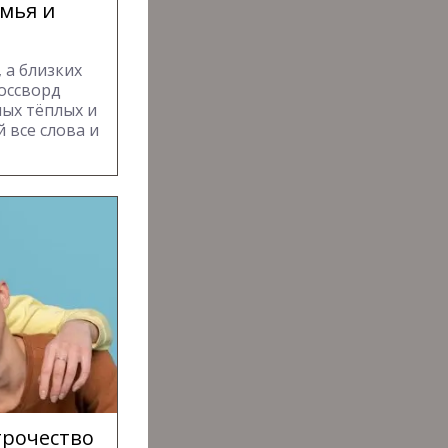
мья и
 а близких
оссворд
мых тёплых и
 все слова и
трочество