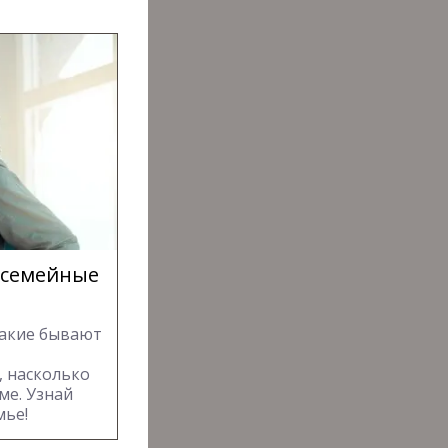
 семейные
Какие бывают
, насколько
ме. Узнай
мье!