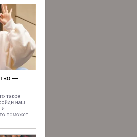
ство —
то такое
Пройди наш
 и
Это поможет