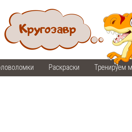
оловоломки
Раскраски
Тренируем м