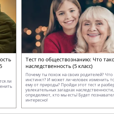
ость
Тест по обществознанию: Что так
5
наследственность (5 класс)
Почему ты похож на своих родителей? Что
инстинкт? И может ли человек изменить то
тся ли
ему от природы? Пройди этот тест и разбе
менить
увлекательных загадках наследственности
определяют, кто мы есть! Будет познавате
интересно!