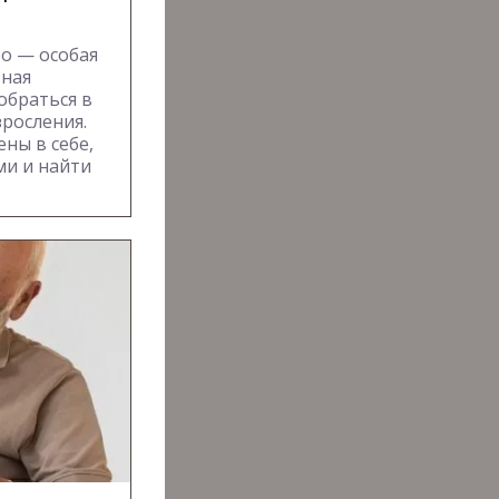
о — особая
вная
обраться в
росления.
ны в себе,
ми и найти