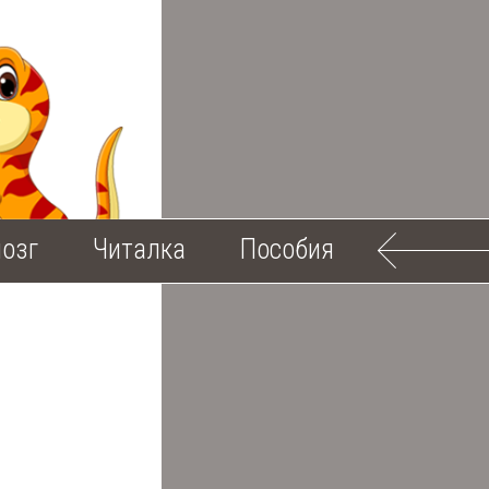
озг
Читалка
Пособия