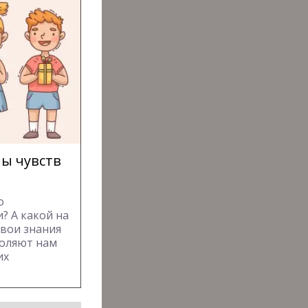
ы чувств
о
? А какой на
свои знания
воляют нам
их