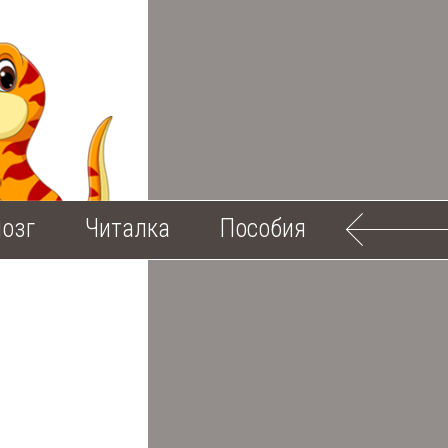
озг
Читалка
Пособия