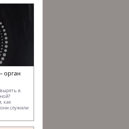
— орган
овырять в
зной?
, как
 они служили