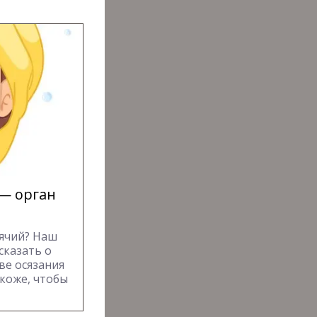
 — орган
ячий? Наш
сказать о
ве осязания
 коже, чтобы