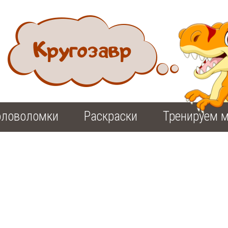
оловоломки
Раскраски
Тренируем м