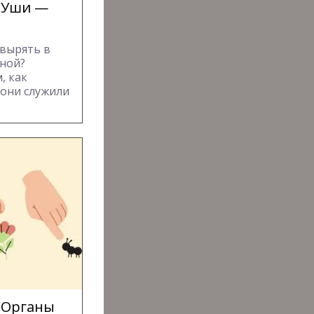
 Уши —
овырять в
зной?
, как
 они служили
 Органы