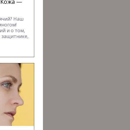
 Кожа —
ячий? Наш
многом!
й и о том,
м защитнике,