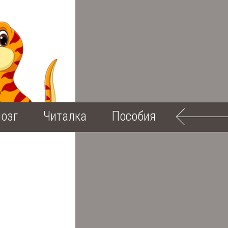
озг
Читалка
Пособия