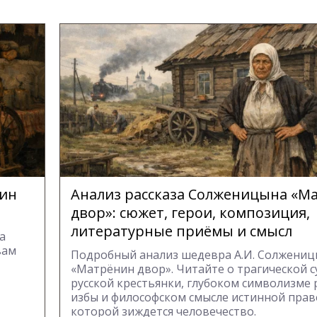
нин
Анализ рассказа Солженицына «М
двор»: сюжет, герои, композиция,
литературные приёмы и смысл
а
вам
Подробный анализ шедевра А.И. Солжени
«Матрёнин двор». Читайте о трагической с
русской крестьянки, глубоком символизме
избы и философском смысле истинной прав
которой зиждется человечество.