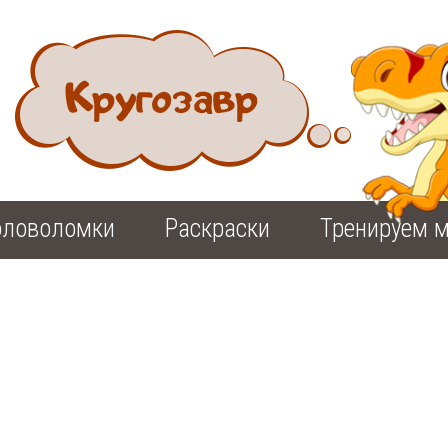
оловоломки
Раскраски
Тренируем м