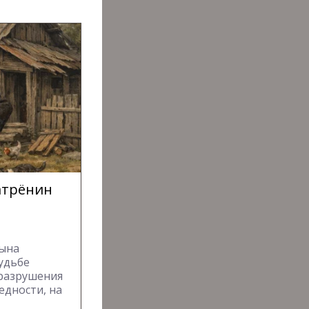
атрёнин
цына
удьбе
 разрушения
едности, на