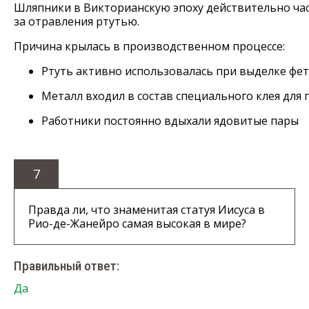
Шляпники
в
Викторианскую
эпоху
действительно
ча
за
отравления
ртутью
.
Причина
крылась
в
производственном
процессе:
Ртуть
активно
использовалась
при
выделке
фет
Металл
входил
в
состав
специального
клея
для
г
Работники
постоянно
вдыхали
ядовитые
пары
7
Правда ли, что знаменитая статуя Иисуса в
Рио-де-Жанейро самая высокая в мире?
Правильный ответ:
Да