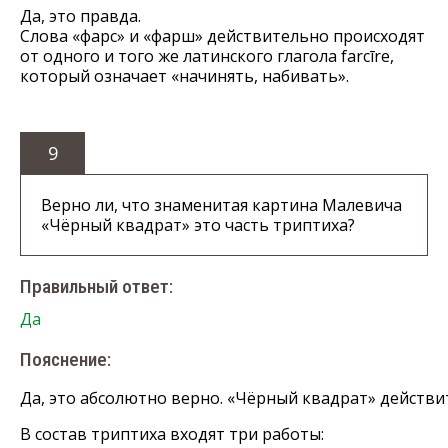
Да, это правда.
Слова «фарс» и «фарш» действительно происходят
от одного и того же латинского глагола farcīre,
который означает «начинять, набивать».
9
Верно ли, что знаменитая картина Малевича
«Чёрный квадрат» это часть триптиха?
Правильный ответ:
Да
Пояснение:
Да,
это
абсолютно
верно.
«Чёрный
квадрат»
действи
В
состав
триптиха
входят
три
работы: