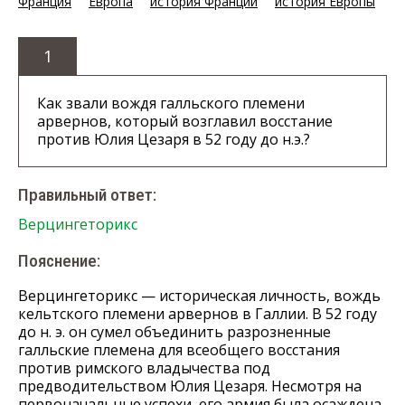
Франция
Европа
история Франции
история Европы
1
Как звали вождя галльского племени
арвернов, который возглавил восстание
против Юлия Цезаря в 52 году до н.э.?
Правильный ответ:
Верцингеторикс
Пояснение:
Верцингеторикс — историческая личность, вождь
кельтского племени арвернов в Галлии. В 52 году
до н. э. он сумел объединить разрозненные
галльские племена для всеобщего восстания
против римского владычества под
предводительством Юлия Цезаря. Несмотря на
первоначальные успехи, его армия была осаждена