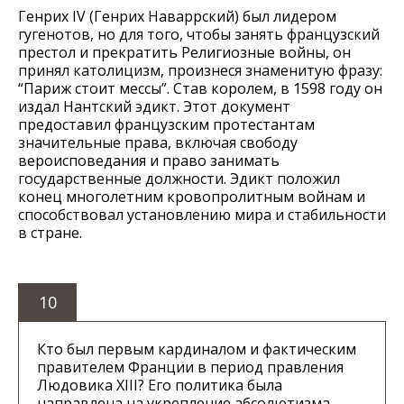
Генрих IV (Генрих Наваррский) был лидером
гугенотов, но для того, чтобы занять французский
престол и прекратить Религиозные войны, он
принял католицизм, произнеся знаменитую фразу:
“Париж стоит мессы”. Став королем, в 1598 году он
издал Нантский эдикт. Этот документ
предоставил французским протестантам
значительные права, включая свободу
вероисповедания и право занимать
государственные должности. Эдикт положил
конец многолетним кровопролитным войнам и
способствовал установлению мира и стабильности
в стране.
10
Кто был первым кардиналом и фактическим
правителем Франции в период правления
Людовика XIII? Его политика была
направлена на укрепление абсолютизма.