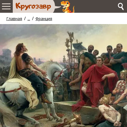
/
/
Главная
...
Франция