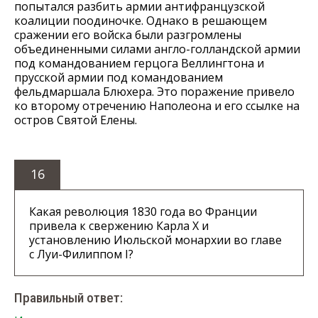
попытался разбить армии антифранцузской
коалиции поодиночке. Однако в решающем
сражении его войска были разгромлены
объединенными силами англо-голландской армии
под командованием герцога Веллингтона и
прусской армии под командованием
фельдмаршала Блюхера. Это поражение привело
ко второму отречению Наполеона и его ссылке на
остров Святой Елены.
16
Какая революция 1830 года во Франции
привела к свержению Карла X и
установлению Июльской монархии во главе
с Луи-Филиппом I?
Правильный ответ: