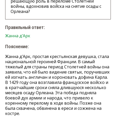
решающую роль в переломе Столетней
войны, вдохновив войска на снятие осады с
Орлеана?
Правильный ответ:
Жанна д’Арк
Пояснение:
Жанна д’Арк, простая крестьянская девушка, стала
национальной героиней Франции. В самый
тяжелый для страны период Столетней войны она
заявила, что ей было видение святых, поручивших
ей изгнать англичан и короновать дофина Карла.
В 1429 году она возглавила французское войско и
в кратчайшие сроки сняла длившуюся несколько
месяцев осаду Орлеана. Эта победа подняла
боевой дух армии и народа, что привело к
коренному перелому в ходе войны. Позже она
была схвачена, обвинена в ереси и сожжена на
костре.