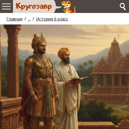
/
/
Главная
...
История 6 класс