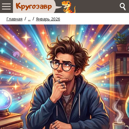
/
/
Главная
...
Январь 2026