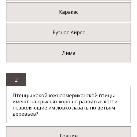
Каракас
Буэнос-Айрес
Лима
2
Птенцы какой южноамериканской птицы
имеют на крыльях хорошо развитые когти,
позволяющие им ловко лазать по ветвям
деревьев?
Гоацин