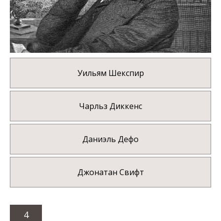
Уильям Шекспир
Чарльз Диккенс
Даниэль Дефо
Джонатан Свифт
4