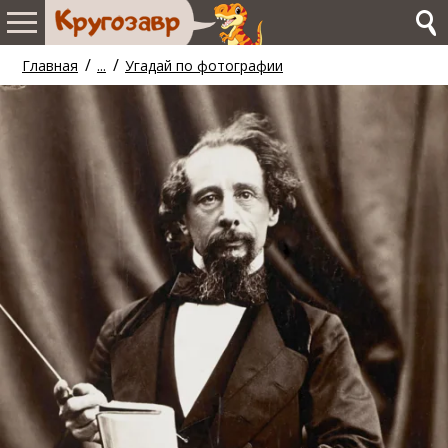
/
/
Главная
...
Угадай по фотографии